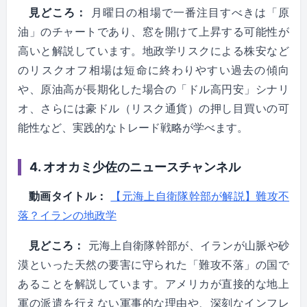
見どころ：
月曜日の相場で一番注目すべきは「原
油」のチャートであり、窓を開けて上昇する可能性が
高いと解説しています。地政学リスクによる株安など
のリスクオフ相場は短命に終わりやすい過去の傾向
や、原油高が長期化した場合の「ドル高円安」シナリ
オ、さらには豪ドル（リスク通貨）の押し目買いの可
能性など、実践的なトレード戦略が学べます。
4. オオカミ少佐のニュースチャンネル
動画タイトル：
【元海上自衛隊幹部が解説】難攻不
落？イランの地政学
見どころ：
元海上自衛隊幹部が、イランが山脈や砂
漠といった天然の要害に守られた「難攻不落」の国で
あることを解説しています。アメリカが直接的な地上
軍の派遣を行えない軍事的な理由や、深刻なインフレ