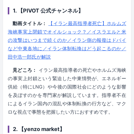
1. 【PIVOT 公式チャンネル】
動画タイトル：
【イラン最高指導者死亡】ホルムズ
海峡事実上閉鎖でオイルショック？／イスラエルと米
の攻撃はいつまで続くのか／イラン側の報復はドバイ
など中東各地に／イラン体制転換はどう起こるのか／
田中浩一郎氏が解説
見どころ：
イラン最高指導者の死亡やホルムズ海峡
の事実上封鎖という緊迫した中東情勢が、エネルギー
供給（特にLNG）や今後の国際社会にどのような影響
を及ぼすのかを専門家が解説しています。指導者不在
によるイラン国内の混乱や体制転換の行方など、マク
ロな視点で事態を把握したい方におすすめです。
2. 【yenzo market】