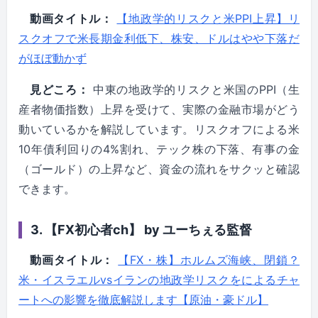
動画タイトル：
【地政学的リスクと米PPI上昇】リ
スクオフで米長期金利低下、株安、ドルはやや下落だ
がほぼ動かず
見どころ：
中東の地政学的リスクと米国のPPI（生
産者物価指数）上昇を受けて、実際の金融市場がどう
動いているかを解説しています。リスクオフによる米
10年債利回りの4%割れ、テック株の下落、有事の金
（ゴールド）の上昇など、資金の流れをサクッと確認
できます。
3. 【FX初心者ch】 by ユーちぇる監督
動画タイトル：
【FX・株】ホルムズ海峡、閉鎖？
米・イスラエルvsイランの地政学リスクをによるチャ
ートへの影響を徹底解説します【原油・豪ドル】