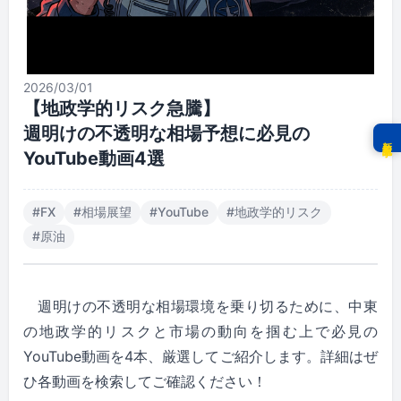
2026/03/01
【地政学的リスク急騰】

週明けの不透明な相場予想に必見の
新着記事
YouTube動画4選
#
FX
#
相場展望
#
YouTube
#
地政学的リスク
#
原油
週明けの不透明な相場環境を乗り切るために、中東
の地政学的リスクと市場の動向を掴む上で必見の
YouTube動画を4本、厳選してご紹介します。詳細はぜ
ひ各動画を検索してご確認ください！