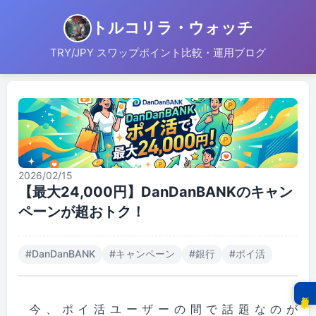
トルコリラ・ウォッチ
TRY/JPY スワップポイント比較・運用ブログ
2026/02/15
【最大24,000円】DanDanBANKのキャン
ペーンが超おトク！
#
DanDanBANK
#
キャンペーン
#
銀行
#
ポイ活
新着記事
今、ポイ活ユーザーの間で話題なのが