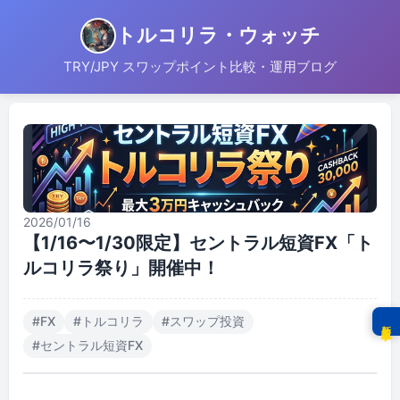
トルコリラ・ウォッチ
TRY/JPY スワップポイント比較・運用ブログ
2026/01/16
【1/16〜1/30限定】セントラル短資FX「ト
ルコリラ祭り」開催中！
#
FX
#
トルコリラ
#
スワップ投資
新着記事
#
セントラル短資FX