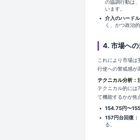
の協調行動は、
います。
介入のハードル
く、かつ政治的
4. 市場へ
これにより市場は
行使への警戒感が
テクニカル分析：
テクニカル的には
て機能するかが焦
154.75円〜15
157円台回復：
る。