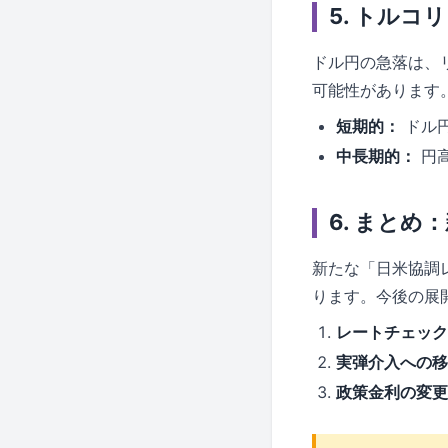
5. トルコ
ドル円の急落は、
可能性があります
短期的：
ドル円
中長期的：
円高
6. まと
新たな「日米協調
ります。今後の展
レートチェック
実弾介入への移
政策金利の変更