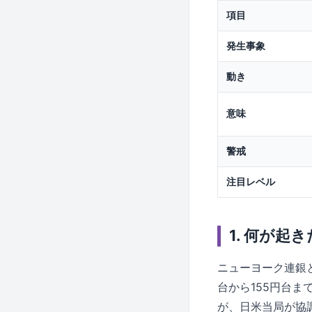
項目
発生事象
動き
意味
警戒
注目レベル
1. 何が起
ニューヨーク連銀
台から155円台
が、日米当局が協