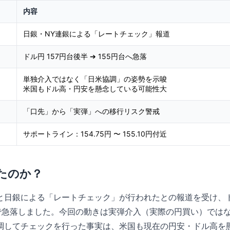
内容
日銀・NY連銀による「レートチェック」報道
ドル円 157円台後半 ➔ 155円台へ急落
単独介入ではなく「日米協調」の姿勢を示唆
米国もドル高・円安を懸念している可能性大
「口先」から「実弾」への移行リスク警戒
サポートライン：154.75円 〜 155.10円付近
きたのか？
と日銀による「レートチェック」が行われたとの報道を受け、ド
まで急落しました。今回の動きは実弾介入（実際の円買い）では
調してチェックを行った事実は、米国も現在の円安・ドル高を