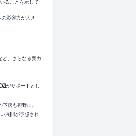
いることを示して
への影響力が大き
など、さらなる実力
近辺
がサポートとし
の下落も視野に。
い展開が予想され