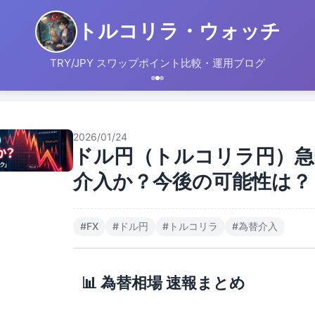
トルコリラ・ウォッチ
TRY/JPY スワップポイント比較・運用ブログ
2026/01/24
ドル円（トルコリラ円）急
介入か？今後の可能性は？
#
FX
#
ドル円
#
トルコリラ
#
為替介入
📊 為替相場 速報まとめ