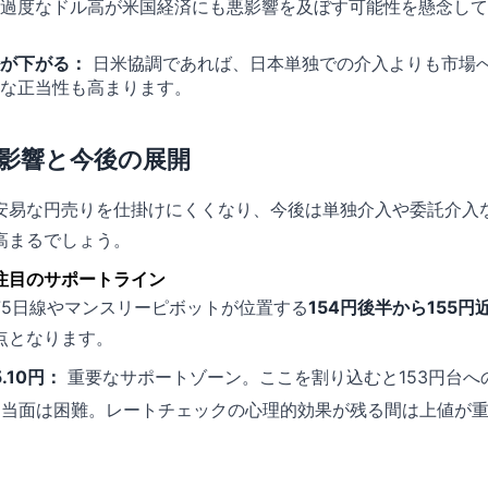
過度なドル高が米国経済にも悪影響を及ぼす可能性を懸念して
が下がる：
日米協調であれば、日本単独での介入よりも市場
な正当性も高まります。
の影響と今後の展開
安易な円売りを仕掛けにくくなり、今後は単独介入や委託介入
高まるでしょう。
注目のサポートライン
75日線やマンスリーピボットが位置する
154円後半から155円
点となります。
5.10円：
重要なサポートゾーン。ここを割り込むと153円台へ
当面は困難。レートチェックの心理的効果が残る間は上値が重