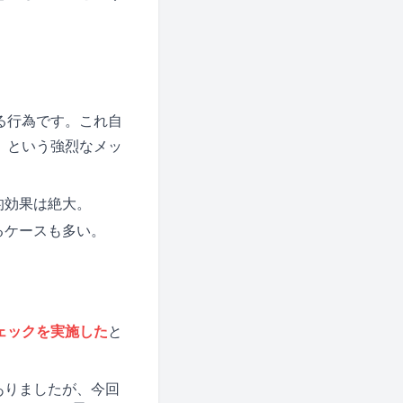
る行為です。これ自
」という強烈なメッ
的効果は絶大。
るケースも多い。
ェックを実施した
と
ありましたが、今回